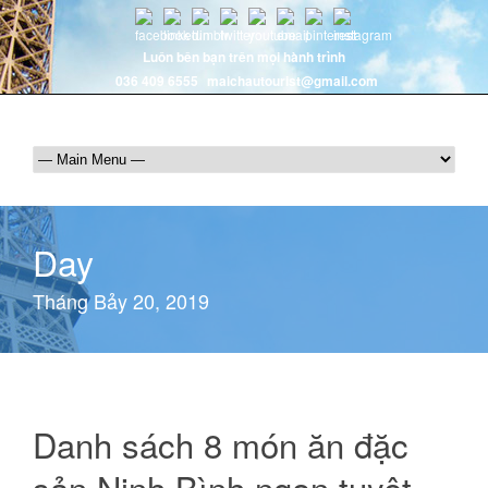
Luôn bên bạn trên mọi hành trình
036 409 6555
maichautourist@gmail.com
Day
Tháng Bảy 20, 2019
Danh sách 8 món ăn đặc
sản Ninh Bình ngon tuyệt –