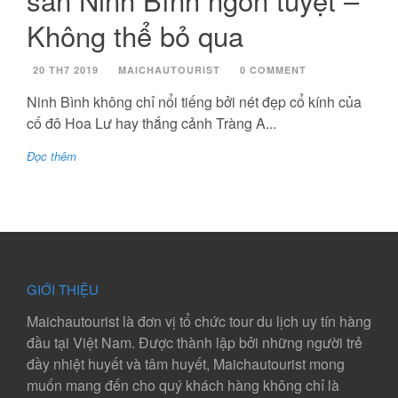
Không thể bỏ qua
20 TH7 2019
MAICHAUTOURIST
0 COMMENT
Ninh Bình không chỉ nổi tiếng bởi nét đẹp cổ kính của
cố đô Hoa Lư hay thắng cảnh Tràng A...
Đọc thêm
GIỚI THIỆU
Maichautourist là đơn vị tổ chức tour du lịch uy tín hàng
đầu tại Việt Nam. Được thành lập bởi những người trẻ
đầy nhiệt huyết và tâm huyết, Maichautourist mong
muốn mang đến cho quý khách hàng không chỉ là