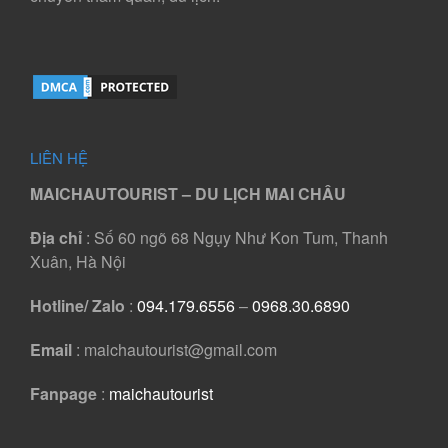
LIÊN HỆ
MAICHAUTOURIST – DU LỊCH MAI CHÂU
Địa chỉ
: Số 60 ngõ 68 Ngụy Như Kon Tum, Thanh
Xuân, Hà Nội
Hotline/ Zalo
:
094.179.6556
–
0968.30.6890
Email
: maichautourist@gmail.com
Fanpage
:
maichautourist