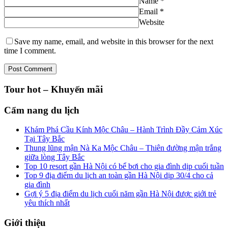
Name
*
Email
*
Website
Save my name, email, and website in this browser for the next
time I comment.
Tour hot – Khuyến mãi
Cẩm nang du lịch
Khám Phá Cầu Kính Mộc Châu – Hành Trình Đầy Cảm Xúc
Tại Tây Bắc
Thung lũng mận Nà Ka Mộc Châu – Thiên đường mận trắng
giữa lòng Tây Bắc
Top 10 resort gần Hà Nội có bể bơi cho gia đình dịp cuối tuần
Top 9 địa điểm du lịch an toàn gần Hà Nội dịp 30/4 cho cả
gia đình
Gợi ý 5 địa điểm du lịch cuối năm gần Hà Nội được giới trẻ
yêu thích nhất
Giới thiệu