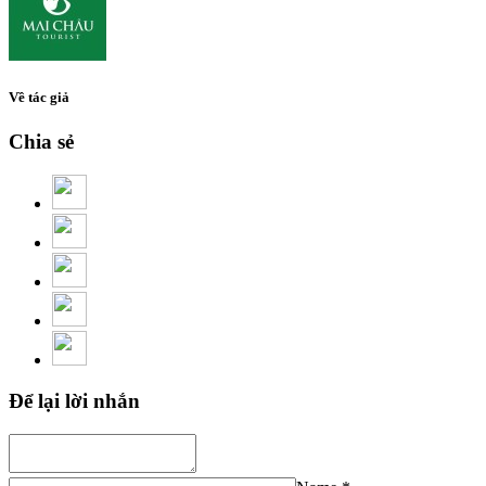
Về tác giả
Chia sẻ
Để lại lời nhắn