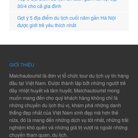
30/4 cho cả gia đình
Gợi ý 5 địa điểm du lịch cuối năm gần Hà Nội
được giới trẻ yêu thích nhất
GIỚI THIỆU
Maichautourist là đơn vị tổ chức tour du lịch uy tín hàng
đầu tại Việt Nam. Được thành lập bởi những người trẻ
đầy nhiệt huyết và tâm huyết, Maichautourist mong
muốn mang đến cho quý khách hàng không chỉ là
những chuyến du lịch thú vị, khám phá những danh
thắng đẹp nhất của Việt Nam xinh đẹp mà hơn thế
nữa, đó là mang đến những dịch vụ tốt nhất, những trải
nghiệm khó quên và những giá trị vượt ra ngoài những
chuyến tham quan, du lịch.