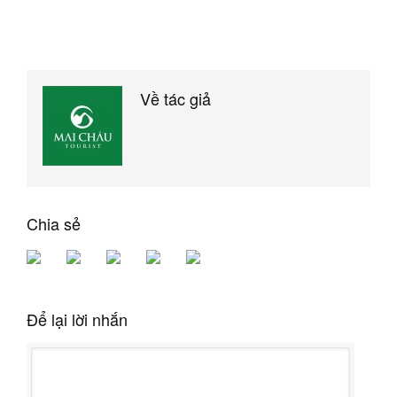
Về tác giả
Chia sẻ
Để lại lời nhắn