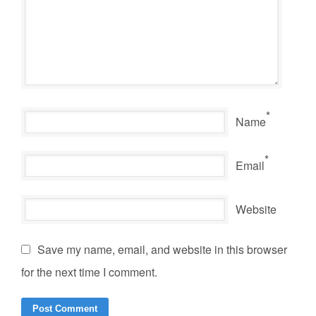
*
Name
*
Email
Website
Save my name, email, and website in this browser
for the next time I comment.