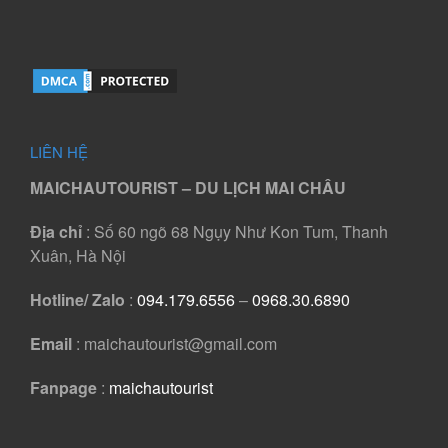
LIÊN HỆ
MAICHAUTOURIST – DU LỊCH MAI CHÂU
Địa chỉ
: Số 60 ngõ 68 Ngụy Như Kon Tum, Thanh
Xuân, Hà Nội
Hotline/ Zalo
:
094.179.6556
–
0968.30.6890
Email
: maichautourist@gmail.com
Fanpage
:
maichautourist