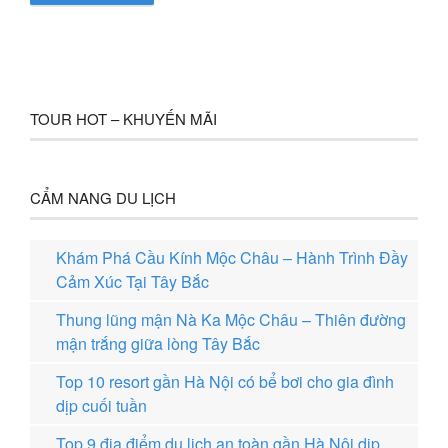
TOUR HOT – KHUYẾN MÃI
CẨM NANG DU LỊCH
Khám Phá Cầu Kính Mộc Châu – Hành Trình Đầy
Cảm Xúc Tại Tây Bắc
Thung lũng mận Nà Ka Mộc Châu – Thiên đường
mận trắng giữa lòng Tây Bắc
Top 10 resort gần Hà Nội có bể bơi cho gia đình
dịp cuối tuần
Top 9 địa điểm du lịch an toàn gần Hà Nội dịp