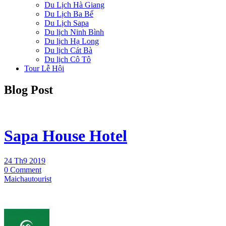
Du Lịch Hà Giang
Du Lịch Ba Bể
Du Lịch Sapa
Du lịch Ninh Bình
Du lịch Hạ Long
Du lịch Cát Bà
Du lịch Cô Tô
Tour Lễ Hội
Blog Post
Sapa House Hotel
24 Th9 2019
0 Comment
Maichautourist