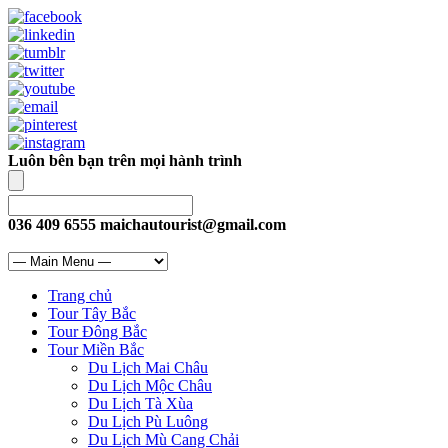
Luôn bên bạn trên mọi hành trình
036 409 6555
maichautourist@gmail.com
Trang chủ
Tour Tây Bắc
Tour Đông Bắc
Tour Miền Bắc
Du Lịch Mai Châu
Du Lịch Mộc Châu
Du Lịch Tà Xùa
Du Lịch Pù Luông
Du Lịch Mù Cang Chải