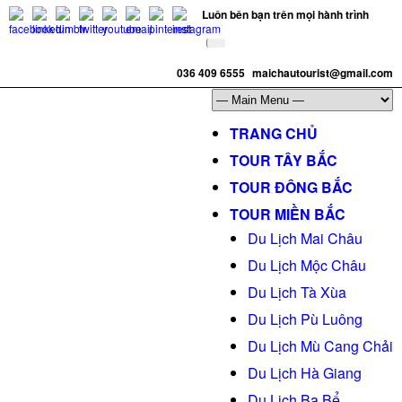
Luôn bên bạn trên mọi hành trình
036 409 6555
maichautourist@gmail.com
TRANG CHỦ
TOUR TÂY BẮC
TOUR ĐÔNG BẮC
TOUR MIỀN BẮC
Du Lịch Mai Châu
Du Lịch Mộc Châu
Du Lịch Tà Xùa
Du Lịch Pù Luông
Du Lịch Mù Cang Chải
Du Lịch Hà Giang
Du Lịch Ba Bể