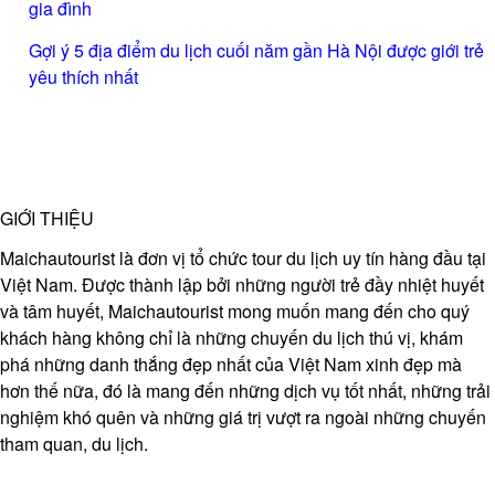
gia đình
Gợi ý 5 địa điểm du lịch cuối năm gần Hà Nội được giới trẻ
yêu thích nhất
GIỚI THIỆU
Maichautourist là đơn vị tổ chức tour du lịch uy tín hàng đầu tại
Việt Nam. Được thành lập bởi những người trẻ đầy nhiệt huyết
và tâm huyết, Maichautourist mong muốn mang đến cho quý
khách hàng không chỉ là những chuyến du lịch thú vị, khám
phá những danh thắng đẹp nhất của Việt Nam xinh đẹp mà
hơn thế nữa, đó là mang đến những dịch vụ tốt nhất, những trải
nghiệm khó quên và những giá trị vượt ra ngoài những chuyến
tham quan, du lịch.