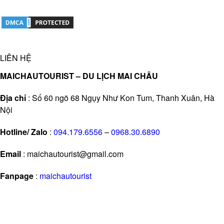
LIÊN HỆ
MAICHAUTOURIST – DU LỊCH MAI CHÂU
Địa chỉ
: Số 60 ngõ 68 Ngụy Như Kon Tum, Thanh Xuân, Hà
Nội
Hotline/ Zalo
:
094.179.6556
–
0968.30.6890
Email
: maichautourist@gmail.com
Fanpage
:
maichautourist