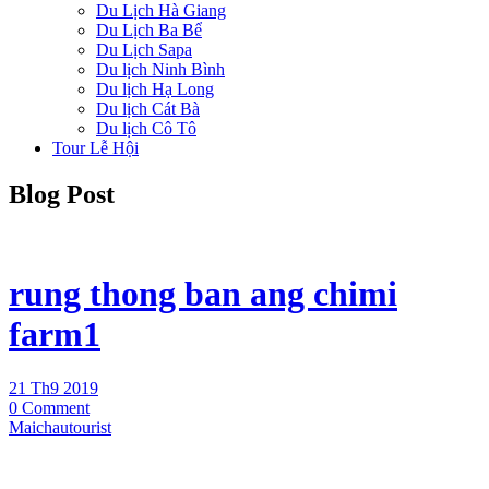
Du Lịch Hà Giang
Du Lịch Ba Bể
Du Lịch Sapa
Du lịch Ninh Bình
Du lịch Hạ Long
Du lịch Cát Bà
Du lịch Cô Tô
Tour Lễ Hội
Blog Post
rung thong ban ang chimi
farm1
21 Th9 2019
0 Comment
Maichautourist