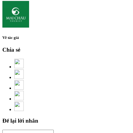
Về tác giả
Chia sẻ
Để lại lời nhắn