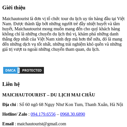
Giới thiệu
Maichautourist là đơn vị tổ chức tour du lịch uy tín hàng đầu tại Việt
Nam. Được thành lập bởi những người trẻ đầy nhiệt huyết và tâm
huyết, Maichautourist mong muốn mang đến cho quý khách hàng
không chỉ là những chuyến du lịch thú vị, khám phá những danh
thắng đẹp nhất của Việt Nam xinh đẹp mà hơn thế nữa, đó là mang
đến những dịch vụ tốt nhất, những trải nghiệm khó quên và những
giá trị vượt ra ngoài những chuyến tham quan, du lịch.
Liên hệ
MAICHAUTOURIST – DU LỊCH MAI CHÂU
Địa chỉ
: Số 60 ngõ 68 Ngụy Như Kon Tum, Thanh Xuân, Hà Nội
Hotline/ Zalo
:
094.179.6556
–
0968.30.6890
Email
: maichautourist@gmail.com