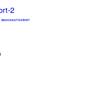
rt-2
MAICHAUTOURIST
ả