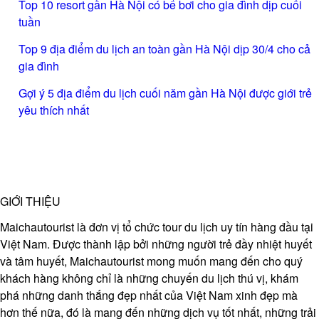
Top 10 resort gần Hà Nội có bể bơi cho gia đình dịp cuối
tuần
Top 9 địa điểm du lịch an toàn gần Hà Nội dịp 30/4 cho cả
gia đình
Gợi ý 5 địa điểm du lịch cuối năm gần Hà Nội được giới trẻ
yêu thích nhất
GIỚI THIỆU
Maichautourist là đơn vị tổ chức tour du lịch uy tín hàng đầu tại
Việt Nam. Được thành lập bởi những người trẻ đầy nhiệt huyết
và tâm huyết, Maichautourist mong muốn mang đến cho quý
khách hàng không chỉ là những chuyến du lịch thú vị, khám
phá những danh thắng đẹp nhất của Việt Nam xinh đẹp mà
hơn thế nữa, đó là mang đến những dịch vụ tốt nhất, những trải