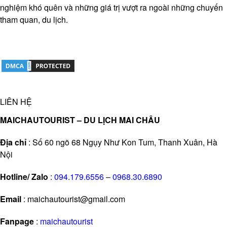
nghiệm khó quên và những giá trị vượt ra ngoài những chuyến
tham quan, du lịch.
LIÊN HỆ
MAICHAUTOURIST – DU LỊCH MAI CHÂU
Địa chỉ
: Số 60 ngõ 68 Ngụy Như Kon Tum, Thanh Xuân, Hà
Nội
Hotline/ Zalo
:
094.179.6556
–
0968.30.6890
Email
: maichautourist@gmail.com
Fanpage
:
maichautourist