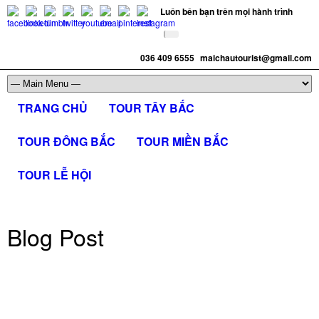
Luôn bên bạn trên mọi hành trình
036 409 6555
maichautourist@gmail.com
TRANG CHỦ
TOUR TÂY BẮC
TOUR ĐÔNG BẮC
TOUR MIỀN BẮC
TOUR LỄ HỘI
Blog Post