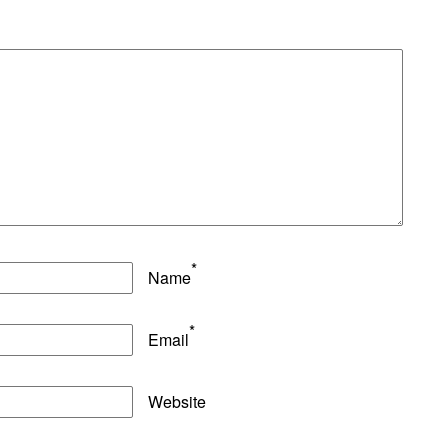
*
Name
*
Email
Website