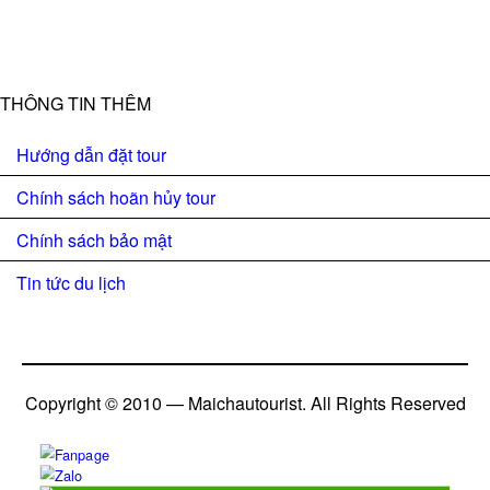
THÔNG TIN THÊM
Hướng dẫn đặt tour
Chính sách hoãn hủy tour
Chính sách bảo mật
Tin tức du lịch
Copyright © 2010 — Maichautourist. All Rights Reserved