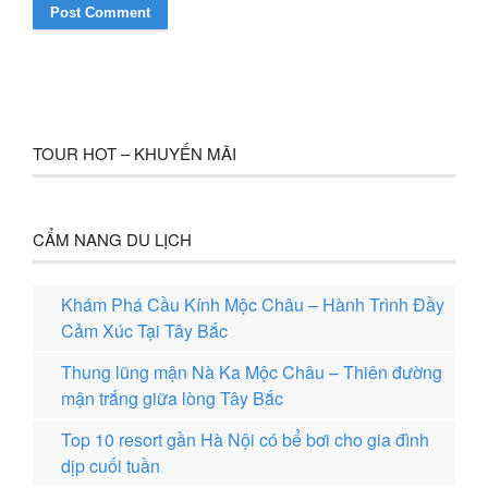
TOUR HOT – KHUYẾN MÃI
CẨM NANG DU LỊCH
Khám Phá Cầu Kính Mộc Châu – Hành Trình Đầy
Cảm Xúc Tại Tây Bắc
Thung lũng mận Nà Ka Mộc Châu – Thiên đường
mận trắng giữa lòng Tây Bắc
Top 10 resort gần Hà Nội có bể bơi cho gia đình
dịp cuối tuần