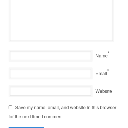
*
Name
*
Email
Website
Save my name, email, and website in this browser
for the next time I comment.