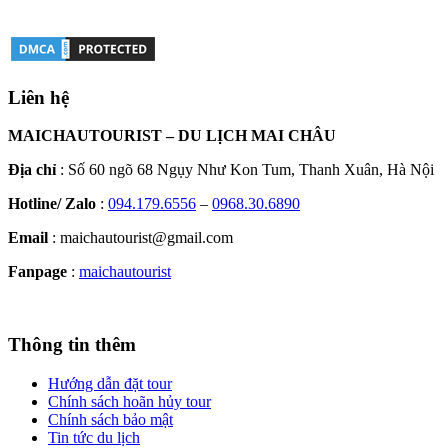
Liên hệ
MAICHAUTOURIST – DU LỊCH MAI CHÂU
Địa chỉ
: Số 60 ngõ 68 Ngụy Như Kon Tum, Thanh Xuân, Hà Nội
Hotline/ Zalo
:
094.179.6556
–
0968.30.6890
Email
: maichautourist@gmail.com
Fanpage
:
maichautourist
Thông tin thêm
Hướng dẫn đặt tour
Chính sách hoãn hủy tour
Chính sách bảo mật
Tin tức du lịch