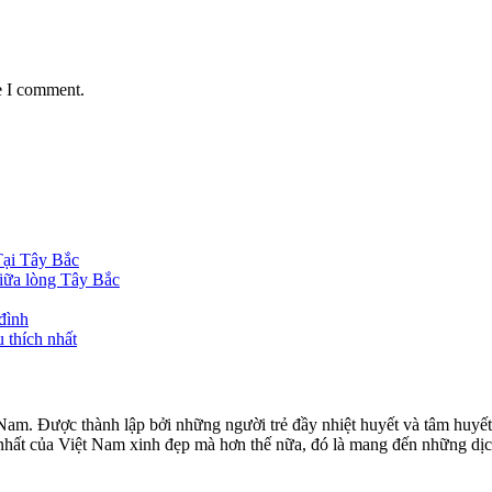
e I comment.
ại Tây Bắc
iữa lòng Tây Bắc
 đình
 thích nhất
Việt Nam. Được thành lập bởi những người trẻ đầy nhiệt huyết và tâm 
nhất của Việt Nam xinh đẹp mà hơn thế nữa, đó là mang đến những dịch 