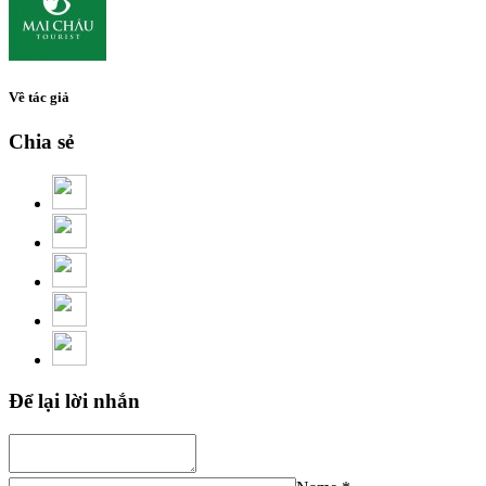
Về tác giả
Chia sẻ
Để lại lời nhắn