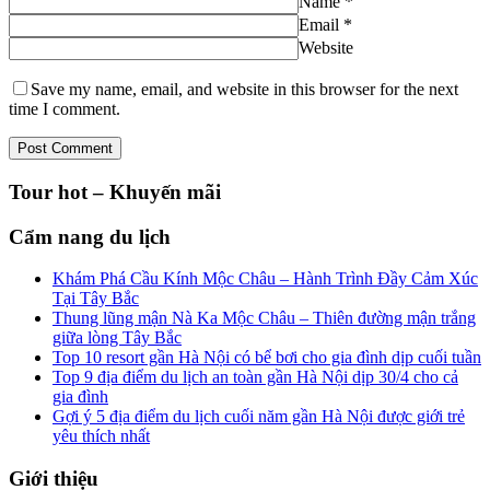
Name
*
Email
*
Website
Save my name, email, and website in this browser for the next
time I comment.
Tour hot – Khuyến mãi
Cẩm nang du lịch
Khám Phá Cầu Kính Mộc Châu – Hành Trình Đầy Cảm Xúc
Tại Tây Bắc
Thung lũng mận Nà Ka Mộc Châu – Thiên đường mận trắng
giữa lòng Tây Bắc
Top 10 resort gần Hà Nội có bể bơi cho gia đình dịp cuối tuần
Top 9 địa điểm du lịch an toàn gần Hà Nội dịp 30/4 cho cả
gia đình
Gợi ý 5 địa điểm du lịch cuối năm gần Hà Nội được giới trẻ
yêu thích nhất
Giới thiệu