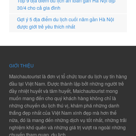
Top 9 địa điểm du lịch an toàn gần Hà Nội dịp
30/4 cho cả gia đình
Gợi ý 5 địa điểm du lịch cuối năm gần Hà Nội
được giới trẻ yêu thích nhất
GIỚI THIỆU
Maichautourist là đơn vị tổ chức tour du lịch uy tín hàng
đầu tại Việt Nam. Được thành lập bởi những người trẻ
đầy nhiệt huyết và tâm huyết, Maichautourist mong
muốn mang đến cho quý khách hàng không chỉ là
những chuyến du lịch thú vị, khám phá những danh
thắng đẹp nhất của Việt Nam xinh đẹp mà hơn thế
nữa, đó là mang đến những dịch vụ tốt nhất, những trải
nghiệm khó quên và những giá trị vượt ra ngoài những
chuyến tham quan, du lịch.