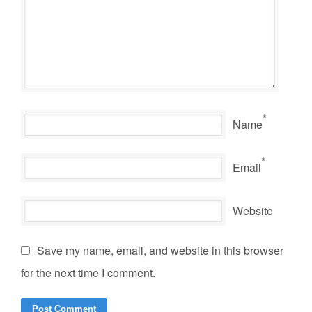
*
Name
*
Email
Website
Save my name, email, and website in this browser
for the next time I comment.