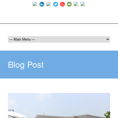
Luôn bên bạn trên mọi hành trình
036 409 6555
maichautourist@gmail.com
Blog Post