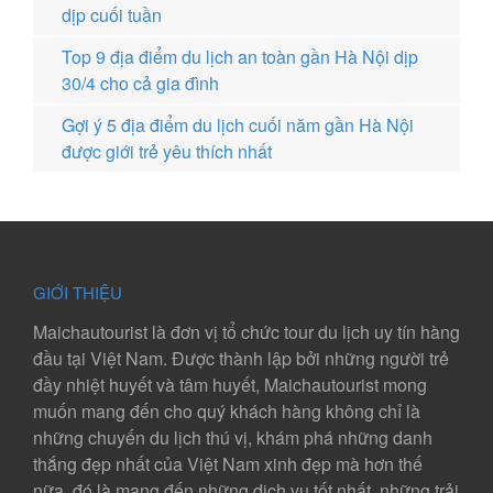
dịp cuối tuần
Top 9 địa điểm du lịch an toàn gần Hà Nội dịp
30/4 cho cả gia đình
Gợi ý 5 địa điểm du lịch cuối năm gần Hà Nội
được giới trẻ yêu thích nhất
GIỚI THIỆU
Maichautourist là đơn vị tổ chức tour du lịch uy tín hàng
đầu tại Việt Nam. Được thành lập bởi những người trẻ
đầy nhiệt huyết và tâm huyết, Maichautourist mong
muốn mang đến cho quý khách hàng không chỉ là
những chuyến du lịch thú vị, khám phá những danh
thắng đẹp nhất của Việt Nam xinh đẹp mà hơn thế
nữa, đó là mang đến những dịch vụ tốt nhất, những trải