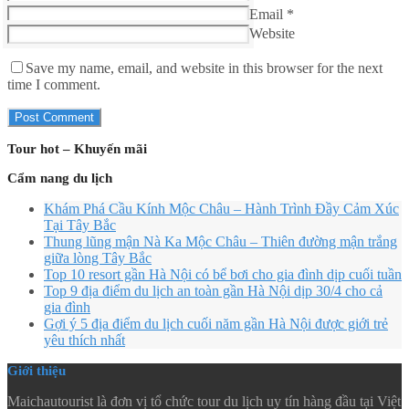
Email
*
Website
Save my name, email, and website in this browser for the next
time I comment.
Tour hot – Khuyến mãi
Cẩm nang du lịch
Khám Phá Cầu Kính Mộc Châu – Hành Trình Đầy Cảm Xúc
Tại Tây Bắc
Thung lũng mận Nà Ka Mộc Châu – Thiên đường mận trắng
giữa lòng Tây Bắc
Top 10 resort gần Hà Nội có bể bơi cho gia đình dịp cuối tuần
Top 9 địa điểm du lịch an toàn gần Hà Nội dịp 30/4 cho cả
gia đình
Gợi ý 5 địa điểm du lịch cuối năm gần Hà Nội được giới trẻ
yêu thích nhất
Giới thiệu
Maichautourist là đơn vị tổ chức tour du lịch uy tín hàng đầu tại Việt