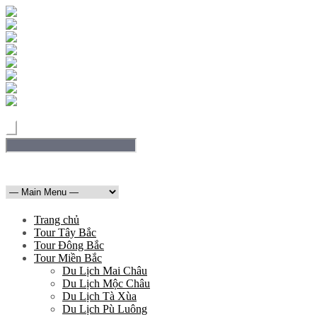
Luôn bên bạn trên mọi hành trình
036 409 6555
maichautourist@gmail.com
Trang chủ
Tour Tây Bắc
Tour Đông Bắc
Tour Miền Bắc
Du Lịch Mai Châu
Du Lịch Mộc Châu
Du Lịch Tà Xùa
Du Lịch Pù Luông