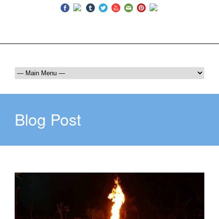
Luôn bên bạn trên mọi hành trình
036 409 6555
maichautourist@gmail.com
Blog Post