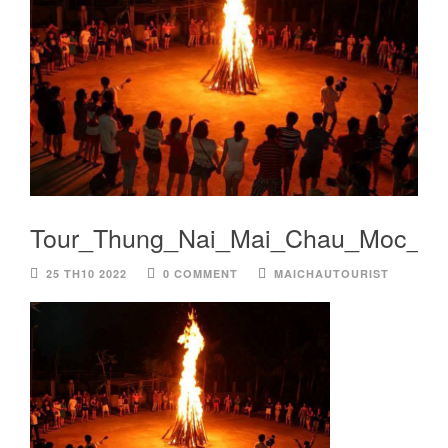
Tour_Thung_Nai_Mai_Chau_Moc_C
25 TH10 2022
0 COMMENT
MAICHAUTOURIST