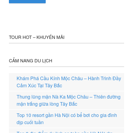
TOUR HOT – KHUYẾN MÃI
CẨM NANG DU LỊCH
Khám Phá Cầu Kính Mộc Châu – Hành Trình Đầy
Cảm Xúc Tại Tây Bắc
Thung lũng mận Nà Ka Mộc Châu – Thiên đường
mận trắng giữa lòng Tây Bắc
Top 10 resort gần Hà Nội có bể bơi cho gia đình
dịp cuối tuần