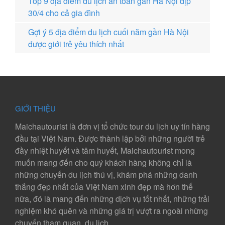
Top 9 địa điểm du lịch an toàn gần Hà Nội dịp
30/4 cho cả gia đình
Gợi ý 5 địa điểm du lịch cuối năm gần Hà Nội
được giới trẻ yêu thích nhất
GIỚI THIỆU
Maichautourist là đơn vị tổ chức tour du lịch uy tín hàng
đầu tại Việt Nam. Được thành lập bởi những người trẻ
đầy nhiệt huyết và tâm huyết, Maichautourist mong
muốn mang đến cho quý khách hàng không chỉ là
những chuyến du lịch thú vị, khám phá những danh
thắng đẹp nhất của Việt Nam xinh đẹp mà hơn thế
nữa, đó là mang đến những dịch vụ tốt nhất, những trải
nghiệm khó quên và những giá trị vượt ra ngoài những
chuyến tham quan, du lịch.