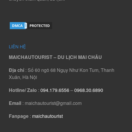
LIÊN HỆ
MAICHAUTOURIST – DU LỊCH MAI CHÂU
Địa chỉ
: Số 60 ngõ 68 Ngụy Như Kon Tum, Thanh
Xuân, Hà Nội
Hotline/ Zalo
:
094.179.6556
–
0968.30.6890
Email
: maichautourist@gmail.com
Fanpage
:
maichautourist