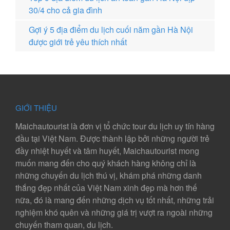
30/4 cho cả gia đình
Gợi ý 5 địa điểm du lịch cuối năm gần Hà Nội
được giới trẻ yêu thích nhất
GIỚI THIỆU
Maichautourist là đơn vị tổ chức tour du lịch uy tín hàng
đầu tại Việt Nam. Được thành lập bởi những người trẻ
đầy nhiệt huyết và tâm huyết, Maichautourist mong
muốn mang đến cho quý khách hàng không chỉ là
những chuyến du lịch thú vị, khám phá những danh
thắng đẹp nhất của Việt Nam xinh đẹp mà hơn thế
nữa, đó là mang đến những dịch vụ tốt nhất, những trải
nghiệm khó quên và những giá trị vượt ra ngoài những
chuyến tham quan, du lịch.