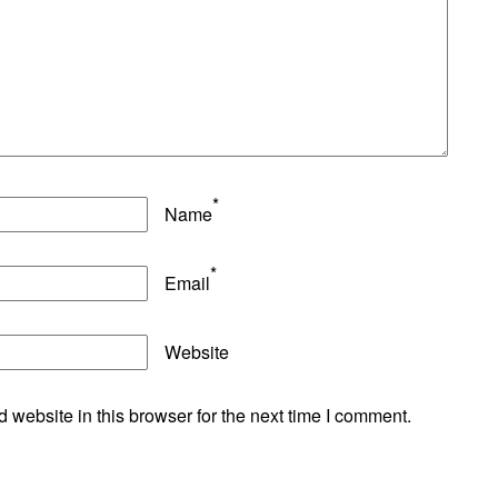
*
Name
*
Email
Website
website in this browser for the next time I comment.