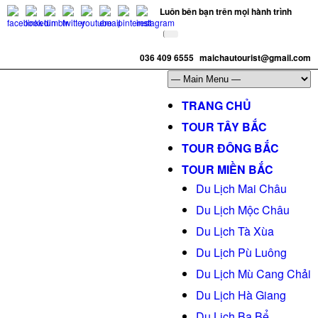
Luôn bên bạn trên mọi hành trình
036 409 6555
maichautourist@gmail.com
TRANG CHỦ
TOUR TÂY BẮC
TOUR ĐÔNG BẮC
TOUR MIỀN BẮC
Du Lịch Mai Châu
Du Lịch Mộc Châu
Du Lịch Tà Xùa
Du Lịch Pù Luông
Du Lịch Mù Cang Chải
Du Lịch Hà Giang
Du Lịch Ba Bể