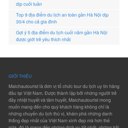
dịp cuối tuần
Top 9 địa điểm du lịch an toàn gần Hà Nội dịp
30/4 cho cả gia đình
Gợi ý 5 địa điểm du lịch cuối năm gần Hà Nội
được giới trẻ yêu thích nhất
GIỚI THIỆU
Maichautourist là đơn vị tổ chức tour du lịch uy tín hàng
đầu tại Việt Nam. Được thành lập bởi những người trẻ
đầy nhiệt huyết và tâm huyết, Maichautourist mong
muốn mang đến cho quý khách hàng không chỉ là
những chuyến du lịch thú vị, khám phá những danh
thắng đẹp nhất của Việt Nam xinh đẹp mà hơn thế
nữa, đó là mang đến những dịch vụ tốt nhất, những trải