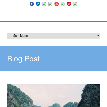
Luôn bên bạn trên mọi hành trình
036 409 6555
maichautourist@gmail.com
Blog Post