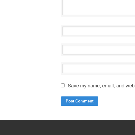
Save my name, email, and websit