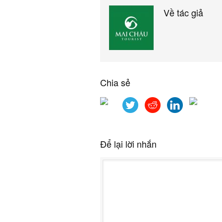
Về tác giả
Chia sẻ
Để lại lời nhắn