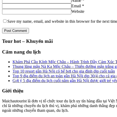
Name
*
Email
*
Website
Save my name, email, and website in this browser for the next tim
Tour hot – Khuyến mãi
Cẩm nang du lịch
Khám Phá Cầu Kính Mộc Châu – Hành Trình Đầy Cảm Xúc T
Thung lũng mận Nà Ka Mộc Châu – Thiên đường mận trắng g
Top 10 resort gần Hà Nội có bể bơi cho gia đình dịp cuối tuần
Top 9 địa điểm du lịch an toàn gần Hà Nội dịp 30/4 cho cả gia
Gợi ý 5 địa điểm du lịch cuối năm gần Hà Nội được giới trẻ yêu
Giới thiệu
Maichautourist là đơn vị tổ chức tour du lịch uy tín hàng đầu tại 
chỉ là những chuyến du lịch thú vị, khám phá những danh thắng đẹp 
ngoài những chuyến tham quan, du lịch.