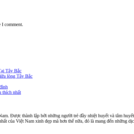
e I comment.
ại Tây Bắc
iữa lòng Tây Bắc
 đình
 thích nhất
Việt Nam. Được thành lập bởi những người trẻ đầy nhiệt huyết và tâm 
nhất của Việt Nam xinh đẹp mà hơn thế nữa, đó là mang đến những dịch 