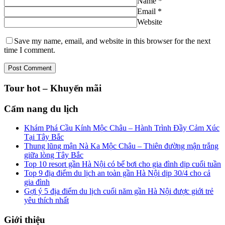
Name
*
Email
*
Website
Save my name, email, and website in this browser for the next
time I comment.
Tour hot – Khuyến mãi
Cẩm nang du lịch
Khám Phá Cầu Kính Mộc Châu – Hành Trình Đầy Cảm Xúc
Tại Tây Bắc
Thung lũng mận Nà Ka Mộc Châu – Thiên đường mận trắng
giữa lòng Tây Bắc
Top 10 resort gần Hà Nội có bể bơi cho gia đình dịp cuối tuần
Top 9 địa điểm du lịch an toàn gần Hà Nội dịp 30/4 cho cả
gia đình
Gợi ý 5 địa điểm du lịch cuối năm gần Hà Nội được giới trẻ
yêu thích nhất
Giới thiệu