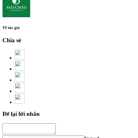
Về tác giả
Chia sẻ
Để lại lời nhắn