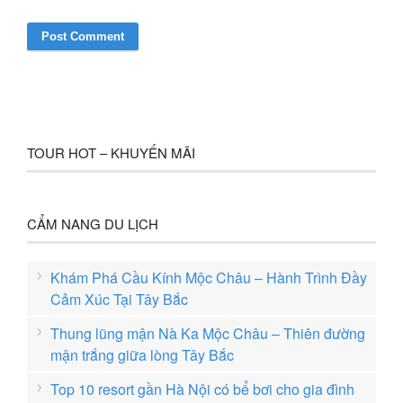
TOUR HOT – KHUYẾN MÃI
CẨM NANG DU LỊCH
Khám Phá Cầu Kính Mộc Châu – Hành Trình Đầy
Cảm Xúc Tại Tây Bắc
Thung lũng mận Nà Ka Mộc Châu – Thiên đường
mận trắng giữa lòng Tây Bắc
Top 10 resort gần Hà Nội có bể bơi cho gia đình