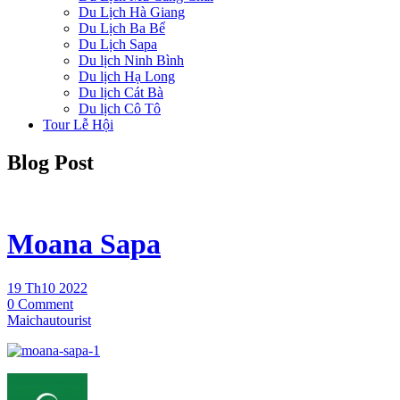
Du Lịch Hà Giang
Du Lịch Ba Bể
Du Lịch Sapa
Du lịch Ninh Bình
Du lịch Hạ Long
Du lịch Cát Bà
Du lịch Cô Tô
Tour Lễ Hội
Blog Post
Moana Sapa
19 Th10 2022
0 Comment
Maichautourist