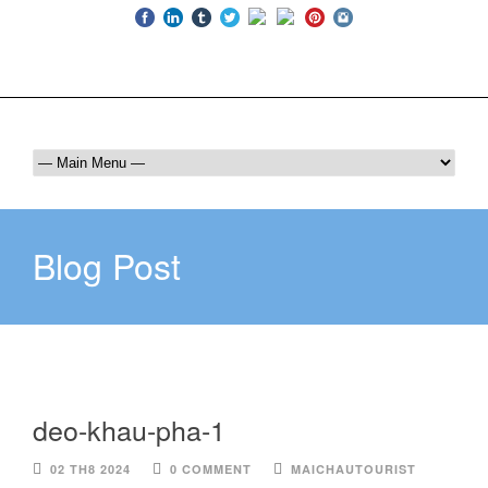
Luôn bên bạn trên mọi hành trình
036 409 6555
maichautourist@gmail.com
Blog Post
deo-khau-pha-1
02 TH8 2024
0 COMMENT
MAICHAUTOURIST