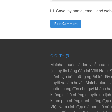
Save my name, email, and websit
GIỚI THIỆU
Maichautourist là đơn vị tổ chức to
lịch uy tín hàng đầu tại Việt Nam.
thành lập bởi những người trẻ đầy 
huyết và tâm huyết, Maichautouris
muốn mang đến cho quý khách hà
không chỉ là những chuyến du lịch 
khám phá những danh thắng đẹp n
Việt Nam xinh đẹp mà hơn thế nữa,