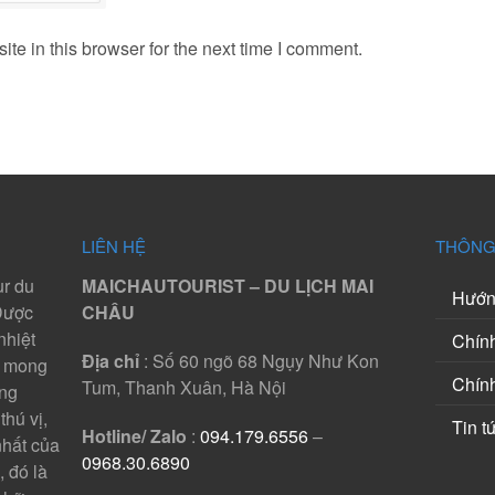
e in this browser for the next time I comment.
LIÊN HỆ
THÔNG
ur du
MAICHAUTOURIST – DU LỊCH MAI
Hướng
 Được
CHÂU
nhiệt
Chính
Địa chỉ
: Số 60 ngõ 68 Ngụy Như Kon
t mong
Chín
Tum, Thanh Xuân, Hà Nội
ng
thú vị,
Tin t
Hotline/ Zalo
:
094.179.6556
–
hất của
0968.30.6890
 đó là