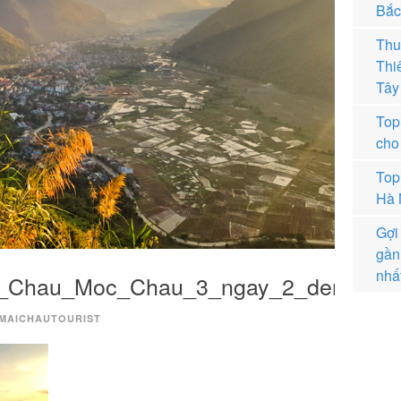
Bắc
Thu
Thi
Tây
Top
cho 
Top
Hà 
Gợi
gần
nhấ
i_Chau_Moc_Chau_3_ngay_2_dem_10
MAICHAUTOURIST