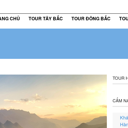
bên bạn trên mọi hành trình
0
ANG CHỦ
TOUR TÂY BẮC
TOUR ĐÔNG BẮC
TOU
TOUR H
CẨM N
Khá
Hàn