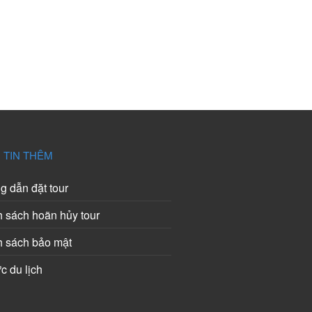
 TIN THÊM
 dẫn đặt tour
 sách hoãn hủy tour
h sách bảo mật
ức du lịch