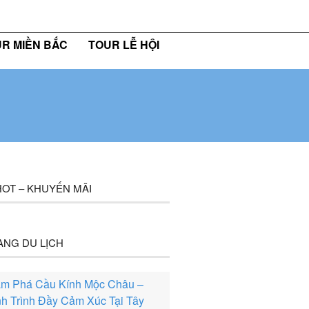
36 409 6555
maichautourist@gmail.com
R MIỀN BẮC
TOUR LỄ HỘI
OT – KHUYẾN MÃI
ANG DU LỊCH
m Phá Cầu Kính Mộc Châu –
h Trình Đầy Cảm Xúc Tại Tây