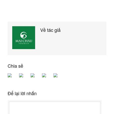
Về tác giả
Chia sẻ
Để lại lời nhắn