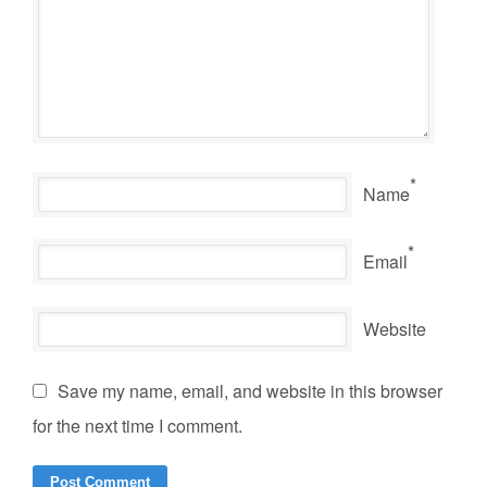
*
Name
*
Email
Website
Save my name, email, and website in this browser
for the next time I comment.