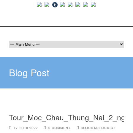
Luôn bên bạn trên mọi hành trình
036 409 6555
maichautourist@gmail.com
Blog Post
Tour_Moc_Chau_Thung_Nai_2_nga
17 TH10 2022
0 COMMENT
MAICHAUTOURIST