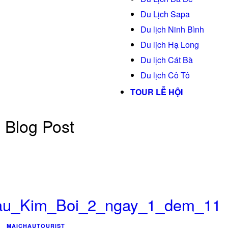
Du Lịch Sapa
Du lịch Ninh Bình
Du lịch Hạ Long
Du lịch Cát Bà
Du lịch Cô Tô
TOUR LỄ HỘI
Blog Post
au_Kim_Boi_2_ngay_1_dem_11
MAICHAUTOURIST