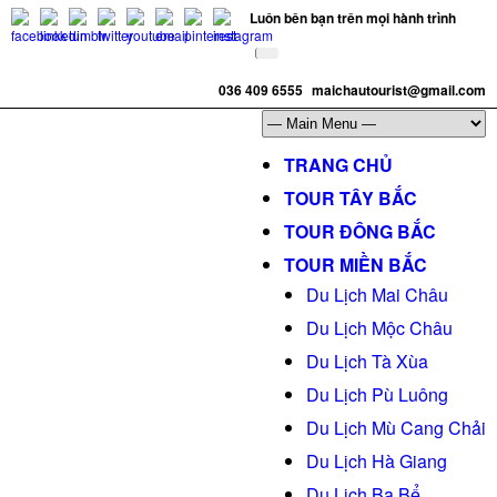
Luôn bên bạn trên mọi hành trình
036 409 6555
maichautourist@gmail.com
TRANG CHỦ
TOUR TÂY BẮC
TOUR ĐÔNG BẮC
TOUR MIỀN BẮC
Du Lịch Mai Châu
Du Lịch Mộc Châu
Du Lịch Tà Xùa
Du Lịch Pù Luông
Du Lịch Mù Cang Chải
Du Lịch Hà Giang
Du Lịch Ba Bể