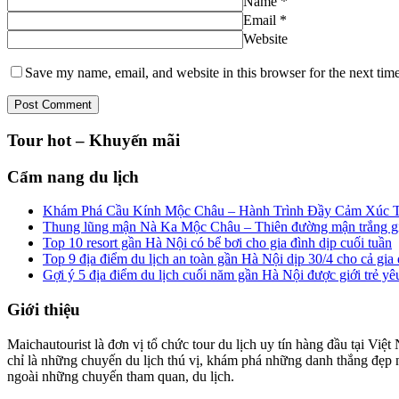
Name
*
Email
*
Website
Save my name, email, and website in this browser for the next tim
Tour hot – Khuyến mãi
Cẩm nang du lịch
Khám Phá Cầu Kính Mộc Châu – Hành Trình Đầy Cảm Xúc T
Thung lũng mận Nà Ka Mộc Châu – Thiên đường mận trắng g
Top 10 resort gần Hà Nội có bể bơi cho gia đình dịp cuối tuần
Top 9 địa điểm du lịch an toàn gần Hà Nội dịp 30/4 cho cả gia
Gợi ý 5 địa điểm du lịch cuối năm gần Hà Nội được giới trẻ yêu
Giới thiệu
Maichautourist là đơn vị tổ chức tour du lịch uy tín hàng đầu tại 
chỉ là những chuyến du lịch thú vị, khám phá những danh thắng đẹp 
ngoài những chuyến tham quan, du lịch.