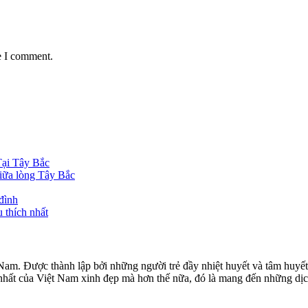
e I comment.
ại Tây Bắc
iữa lòng Tây Bắc
 đình
 thích nhất
Việt Nam. Được thành lập bởi những người trẻ đầy nhiệt huyết và tâm 
nhất của Việt Nam xinh đẹp mà hơn thế nữa, đó là mang đến những dịch 