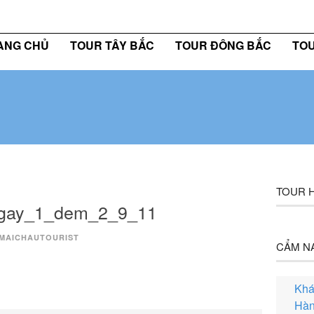
bên bạn trên mọi hành trình
0
ANG CHỦ
TOUR TÂY BẮC
TOUR ĐÔNG BẮC
TOU
TOUR H
gay_1_dem_2_9_11
MAICHAUTOURIST
CẨM N
Khá
Hàn