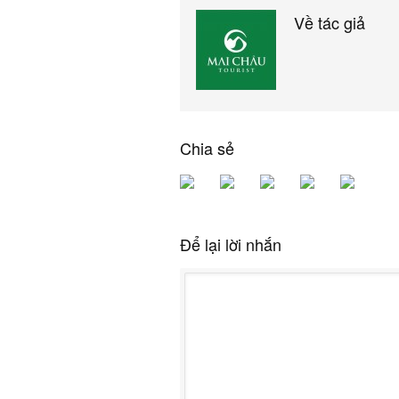
Về tác giả
Chia sẻ
Để lại lời nhắn