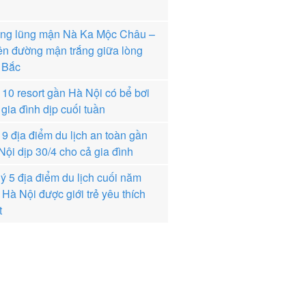
ng lũng mận Nà Ka Mộc Châu –
ên đường mận trắng giữa lòng
 Bắc
 10 resort gần Hà Nội có bể bơi
gia đình dịp cuối tuần
 9 địa điểm du lịch an toàn gần
Nội dịp 30/4 cho cả gia đình
 ý 5 địa điểm du lịch cuối năm
 Hà Nội được giới trẻ yêu thích
t