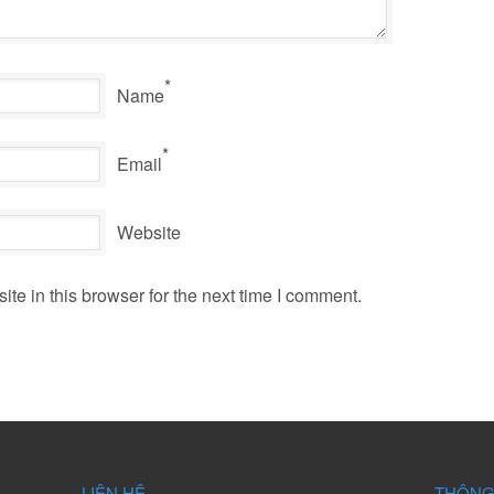
*
Name
*
Email
Website
e in this browser for the next time I comment.
LIÊN HỆ
THÔNG