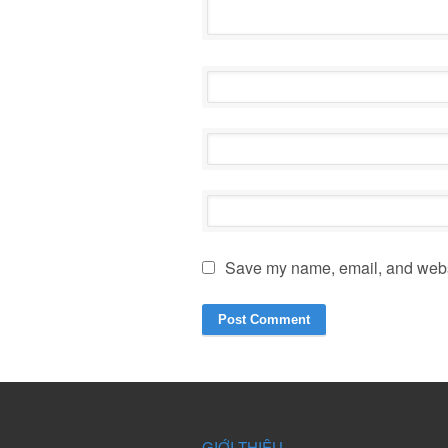
Save my name, email, and websit
GIỚI THIỆU