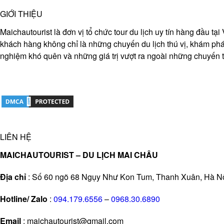
GIỚI THIỆU
Maichautourist là đơn vị tổ chức tour du lịch uy tín hàng đầu 
khách hàng không chỉ là những chuyến du lịch thú vị, khám ph
nghiệm khó quên và những giá trị vượt ra ngoài những chuyến t
LIÊN HỆ
MAICHAUTOURIST – DU LỊCH MAI CHÂU
Địa chỉ
: Số 60 ngõ 68 Ngụy Như Kon Tum, Thanh Xuân, Hà N
Hotline/ Zalo
:
094.179.6556
–
0968.30.6890
Email
: maichautourist@gmail.com