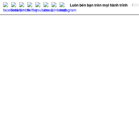
Luôn bên bạn trên mọi hành trình