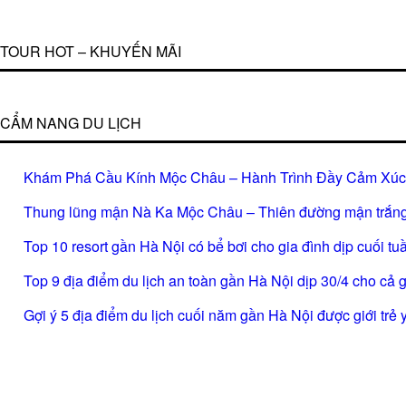
TOUR HOT – KHUYẾN MÃI
CẨM NANG DU LỊCH
Khám Phá Cầu Kính Mộc Châu – Hành Trình Đầy Cảm Xúc 
Thung lũng mận Nà Ka Mộc Châu – Thiên đường mận trắng
Top 10 resort gần Hà Nội có bể bơi cho gia đình dịp cuối tu
Top 9 địa điểm du lịch an toàn gần Hà Nội dịp 30/4 cho cả g
Gợi ý 5 địa điểm du lịch cuối năm gần Hà Nội được giới trẻ 