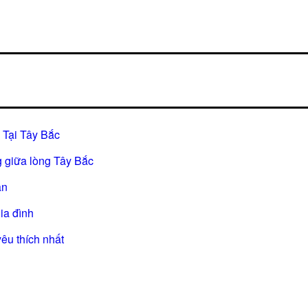
Tại Tây Bắc
 giữa lòng Tây Bắc
ần
ia đình
yêu thích nhất