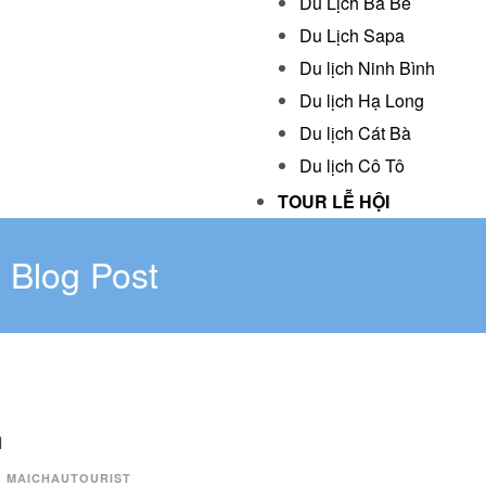
Du Lịch Ba Bể
Du Lịch Sapa
Du lịch Ninh Bình
Du lịch Hạ Long
Du lịch Cát Bà
Du lịch Cô Tô
TOUR LỄ HỘI
Blog Post
h
MAICHAUTOURIST