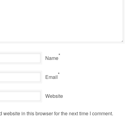
*
Name
*
Email
Website
website in this browser for the next time I comment.