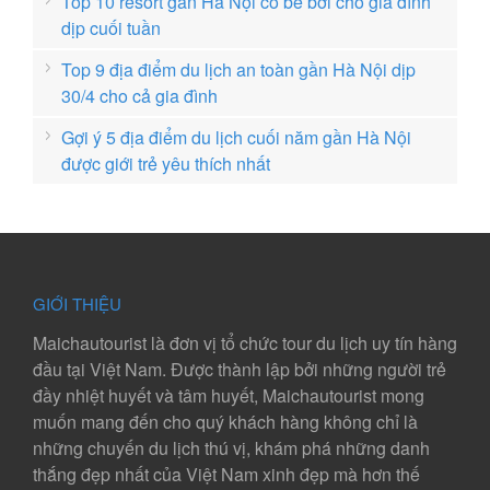
Top 10 resort gần Hà Nội có bể bơi cho gia đình
dịp cuối tuần
Top 9 địa điểm du lịch an toàn gần Hà Nội dịp
30/4 cho cả gia đình
Gợi ý 5 địa điểm du lịch cuối năm gần Hà Nội
được giới trẻ yêu thích nhất
GIỚI THIỆU
Maichautourist là đơn vị tổ chức tour du lịch uy tín hàng
đầu tại Việt Nam. Được thành lập bởi những người trẻ
đầy nhiệt huyết và tâm huyết, Maichautourist mong
muốn mang đến cho quý khách hàng không chỉ là
những chuyến du lịch thú vị, khám phá những danh
thắng đẹp nhất của Việt Nam xinh đẹp mà hơn thế