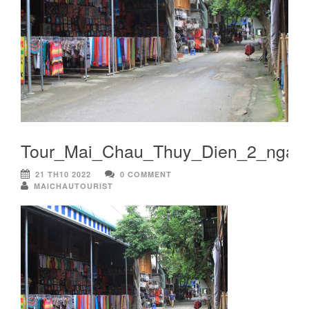
Tour_Mai_Chau_Thuy_Dien_2_ngay
21 TH10 2022
0 COMMENT
MAICHAUTOURIST