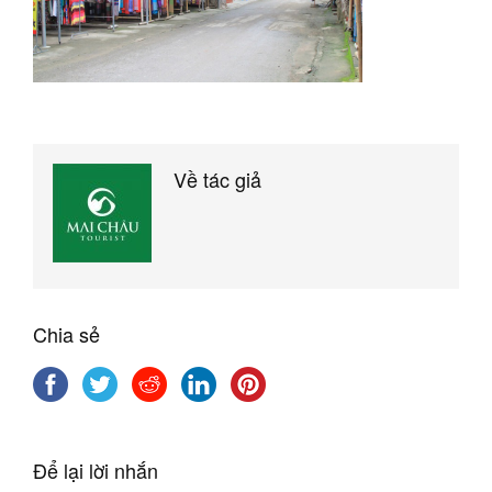
Về tác giả
Chia sẻ
Để lại lời nhắn