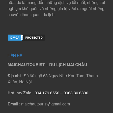
nữa, đó là mang đến những dịch vụ tốt nhất, những trải
nghiệm khó quên và những giá trị vượt ra ngoài những
chuyến tham quan, du lịch.
LIÊN HỆ
MAICHAUTOURIST – DU LỊCH MAI CHÂU
Địa chỉ
: Số 60 ngõ 68 Ngụy Như Kon Tum, Thanh
Xuân, Hà Nội
Hotline/ Zalo
:
094.179.6556
–
0968.30.6890
Email
: maichautourist@gmail.com