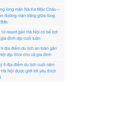
ng lũng mận Nà Ka Mộc Châu –
ên đường mận trắng giữa lòng
 Bắc
 10 resort gần Hà Nội có bể bơi
gia đình dịp cuối tuần
 9 địa điểm du lịch an toàn gần
Nội dịp 30/4 cho cả gia đình
 ý 5 địa điểm du lịch cuối năm
 Hà Nội được giới trẻ yêu thích
t