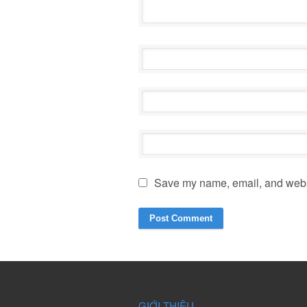
Save my name, email, and websit
GIỚI THIỆU