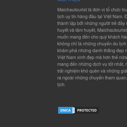
Maichautourist là đơn vị tổ chức to
lịch uy tín hàng đầu tại Việt Nam.
thành lập bởi những người trẻ đầy 
huyết và tâm huyết, Maichautouris
muốn mang đến cho quý khách hà
không chỉ là những chuyến du lịch 
khám phá những danh thắng đẹp n
Việt Nam xinh đẹp mà hơn thế nữa,
mang đến những dịch vụ tốt nhất,
trải nghiệm khó quên và những giá 
ra ngoài những chuyến tham quan,
lịch.