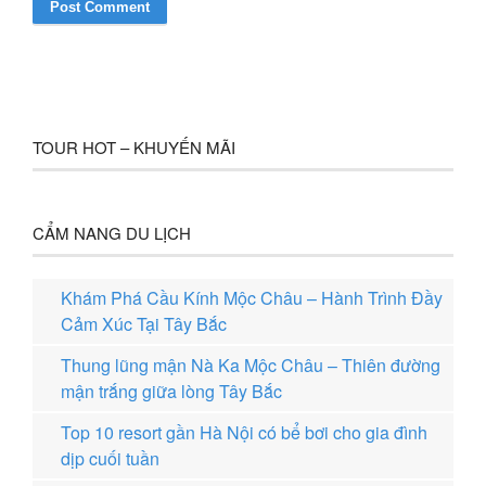
TOUR HOT – KHUYẾN MÃI
CẨM NANG DU LỊCH
Khám Phá Cầu Kính Mộc Châu – Hành Trình Đầy
Cảm Xúc Tại Tây Bắc
Thung lũng mận Nà Ka Mộc Châu – Thiên đường
mận trắng giữa lòng Tây Bắc
Top 10 resort gần Hà Nội có bể bơi cho gia đình
dịp cuối tuần