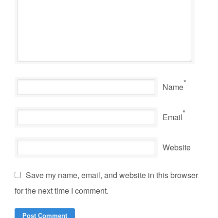
*
Name
*
Email
Website
Save my name, email, and website in this browser
for the next time I comment.