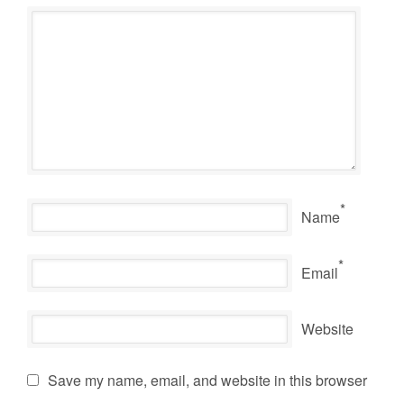
*
Name
*
Email
Website
Save my name, email, and website in this browser