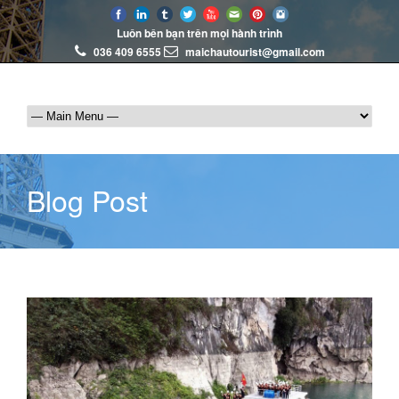
Luôn bên bạn trên mọi hành trình
036 409 6555
maichautourist@gmail.com
Blog Post