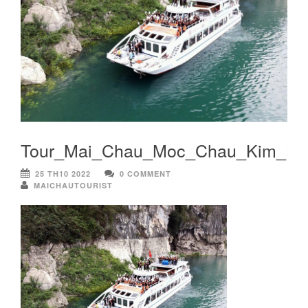
Tour_Mai_Chau_Moc_Chau_Kim_Bo
25 TH10 2022
0 COMMENT
MAICHAUTOURIST