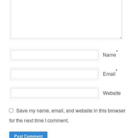
*
Name
*
Email
Website
Save my name, email, and website in this browser
for the next time I comment.