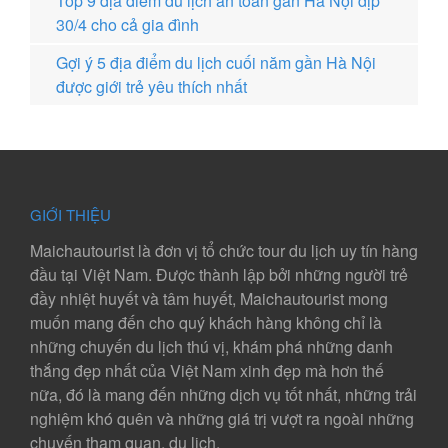
Top 9 địa điểm du lịch an toàn gần Hà Nội dịp
30/4 cho cả gia đình
Gợi ý 5 địa điểm du lịch cuối năm gần Hà Nội
được giới trẻ yêu thích nhất
GIỚI THIỆU
Maichautourist là đơn vị tổ chức tour du lịch uy tín hàng
đầu tại Việt Nam. Được thành lập bởi những người trẻ
đầy nhiệt huyết và tâm huyết, Maichautourist mong
muốn mang đến cho quý khách hàng không chỉ là
những chuyến du lịch thú vị, khám phá những danh
thắng đẹp nhất của Việt Nam xinh đẹp mà hơn thế
nữa, đó là mang đến những dịch vụ tốt nhất, những trải
nghiệm khó quên và những giá trị vượt ra ngoài những
chuyến tham quan, du lịch.