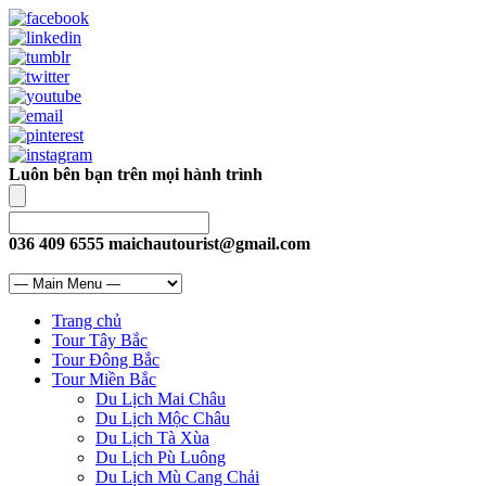
Luôn bên bạn trên mọi hành trình
036 409 6555
maichautourist@gmail.com
Trang chủ
Tour Tây Bắc
Tour Đông Bắc
Tour Miền Bắc
Du Lịch Mai Châu
Du Lịch Mộc Châu
Du Lịch Tà Xùa
Du Lịch Pù Luông
Du Lịch Mù Cang Chải