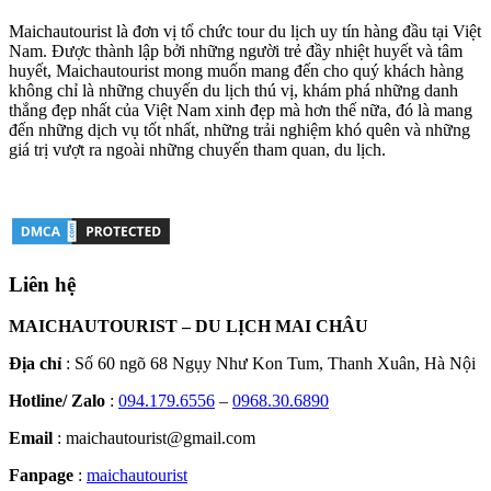
Maichautourist là đơn vị tổ chức tour du lịch uy tín hàng đầu tại Việt
Nam. Được thành lập bởi những người trẻ đầy nhiệt huyết và tâm
huyết, Maichautourist mong muốn mang đến cho quý khách hàng
không chỉ là những chuyến du lịch thú vị, khám phá những danh
thắng đẹp nhất của Việt Nam xinh đẹp mà hơn thế nữa, đó là mang
đến những dịch vụ tốt nhất, những trải nghiệm khó quên và những
giá trị vượt ra ngoài những chuyến tham quan, du lịch.
Liên hệ
MAICHAUTOURIST – DU LỊCH MAI CHÂU
Địa chỉ
: Số 60 ngõ 68 Ngụy Như Kon Tum, Thanh Xuân, Hà Nội
Hotline/ Zalo
:
094.179.6556
–
0968.30.6890
Email
: maichautourist@gmail.com
Fanpage
:
maichautourist