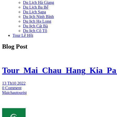
Du Lịch Hà Giang
Du Lịch Ba Bể
Du Lịch Sapa
Du lịch Ninh Bình
Du lịch Hạ Long
Du lịch Cát Bà
Du lịch Cô Tô
Tour Lễ Hội
Blog Post
Tour_Mai_Chau_Hang_Kia_Pa
13 Th10 2022
0 Comment
Maichautourist