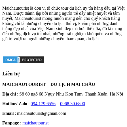
Maichautourist là đơn vị tổ chức tour du lịch uy tín hàng đầu tại Việt
Nam. Được thành lập bởi những người trẻ đầy nhiệt huyết và tâm
huyết, Maichautourist mong muốn mang đến cho quý khách hàng
không chỉ là những chuyến du lịch thú vị, khám phá những danh
thắng đẹp nhất của Việt Nam xinh đẹp mà hơn thế nữa, đó là mang
đến những dịch vụ tốt nhất, những trải nghiệm khó quên và những
giá trị vượt ra ngoài những chuyến tham quan, du lịch.
Liên hệ
MAICHAUTOURIST – DU LỊCH MAI CHÂU
Địa chỉ
: Số 60 ngõ 68 Ngụy Như Kon Tum, Thanh Xuân, Hà Nội
Hotline/ Zalo
:
094.179.6556
–
0968.30.6890
Email
: maichautourist@gmail.com
Fanpage
:
maichautourist