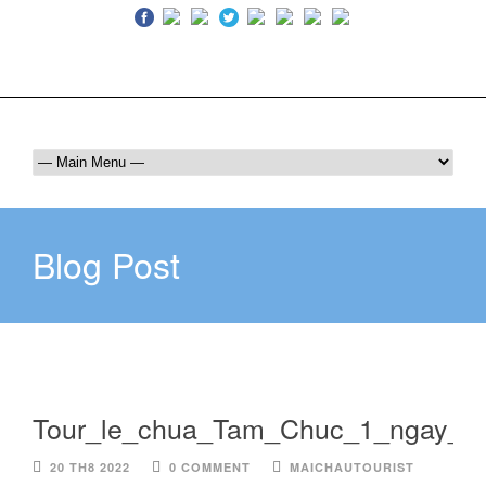
Luôn bên bạn trên mọi hành trình
036 409 6555
maichautourist@gmail.com
Blog Post
Tour_le_chua_Tam_Chuc_1_ngay_3
20 TH8 2022
0 COMMENT
MAICHAUTOURIST