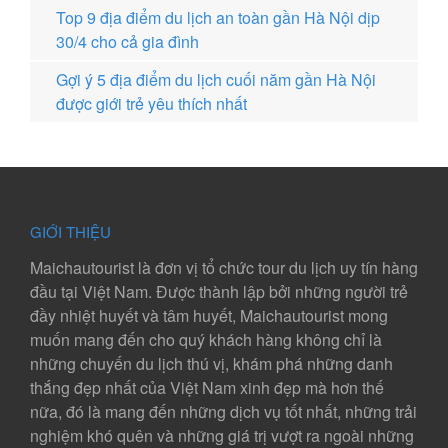
Top 9 địa điểm du lịch an toàn gần Hà Nội dịp
30/4 cho cả gia đình
Gợi ý 5 địa điểm du lịch cuối năm gần Hà Nội
được giới trẻ yêu thích nhất
GIỚI THIỆU
Maichautourist là đơn vị tổ chức tour du lịch uy tín hàng
đầu tại Việt Nam. Được thành lập bởi những người trẻ
đầy nhiệt huyết và tâm huyết, Maichautourist mong
muốn mang đến cho quý khách hàng không chỉ là
những chuyến du lịch thú vị, khám phá những danh
thắng đẹp nhất của Việt Nam xinh đẹp mà hơn thế
nữa, đó là mang đến những dịch vụ tốt nhất, những trải
nghiệm khó quên và những giá trị vượt ra ngoài những