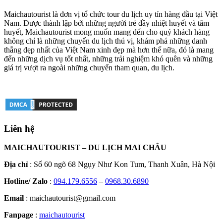
Maichautourist là đơn vị tổ chức tour du lịch uy tín hàng đầu tại Việt
Nam. Được thành lập bởi những người trẻ đầy nhiệt huyết và tâm
huyết, Maichautourist mong muốn mang đến cho quý khách hàng
không chỉ là những chuyến du lịch thú vị, khám phá những danh
thắng đẹp nhất của Việt Nam xinh đẹp mà hơn thế nữa, đó là mang
đến những dịch vụ tốt nhất, những trải nghiệm khó quên và những
giá trị vượt ra ngoài những chuyến tham quan, du lịch.
Liên hệ
MAICHAUTOURIST – DU LỊCH MAI CHÂU
Địa chỉ
: Số 60 ngõ 68 Ngụy Như Kon Tum, Thanh Xuân, Hà Nội
Hotline/ Zalo
:
094.179.6556
–
0968.30.6890
Email
: maichautourist@gmail.com
Fanpage
:
maichautourist