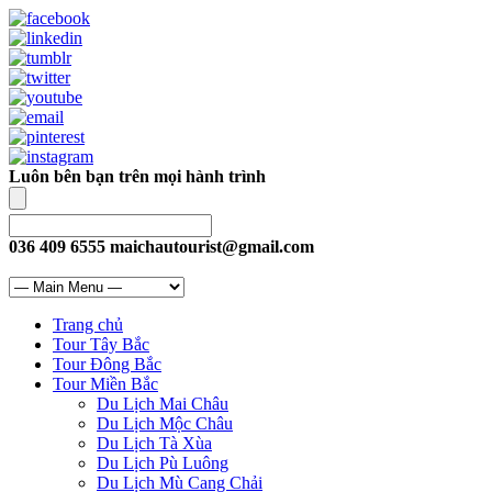
Luôn bên bạn trên mọi hành trình
036 409 6555
maichautourist@gmail.com
Trang chủ
Tour Tây Bắc
Tour Đông Bắc
Tour Miền Bắc
Du Lịch Mai Châu
Du Lịch Mộc Châu
Du Lịch Tà Xùa
Du Lịch Pù Luông
Du Lịch Mù Cang Chải