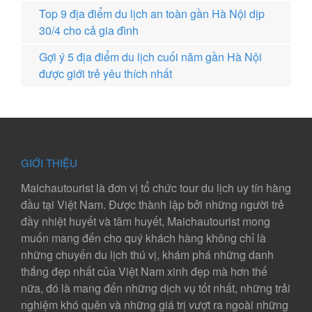
Top 9 địa điểm du lịch an toàn gần Hà Nội dịp
30/4 cho cả gia đình
Gợi ý 5 địa điểm du lịch cuối năm gần Hà Nội
được giới trẻ yêu thích nhất
GIỚI THIỆU
Maichautourist là đơn vị tổ chức tour du lịch uy tín hàng
đầu tại Việt Nam. Được thành lập bởi những người trẻ
đầy nhiệt huyết và tâm huyết, Maichautourist mong
muốn mang đến cho quý khách hàng không chỉ là
những chuyến du lịch thú vị, khám phá những danh
thắng đẹp nhất của Việt Nam xinh đẹp mà hơn thế
nữa, đó là mang đến những dịch vụ tốt nhất, những trải
nghiệm khó quên và những giá trị vượt ra ngoài những