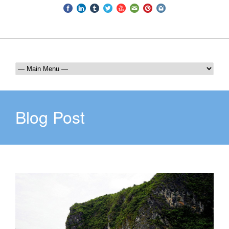
Luôn bên bạn trên mọi hành trình
036 409 6555
maichautourist@gmail.com
Blog Post