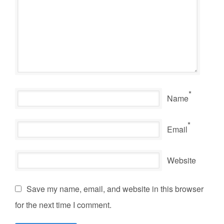
*
Name
*
Email
Website
Save my name, email, and website in this browser
for the next time I comment.