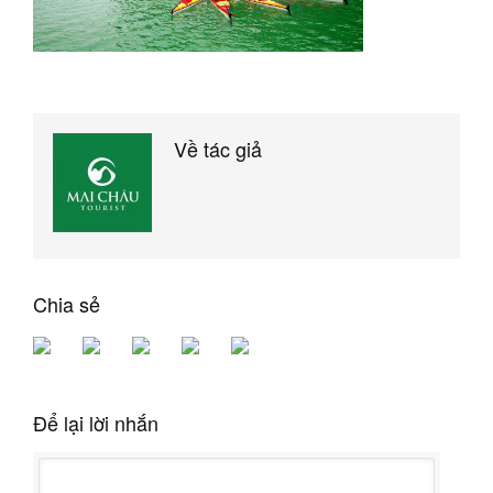
Về tác giả
Chia sẻ
Để lại lời nhắn