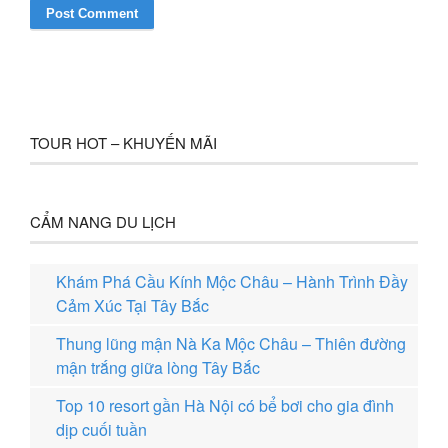
TOUR HOT – KHUYẾN MÃI
CẨM NANG DU LỊCH
Khám Phá Cầu Kính Mộc Châu – Hành Trình Đầy
Cảm Xúc Tại Tây Bắc
Thung lũng mận Nà Ka Mộc Châu – Thiên đường
mận trắng giữa lòng Tây Bắc
Top 10 resort gần Hà Nội có bể bơi cho gia đình
dịp cuối tuần