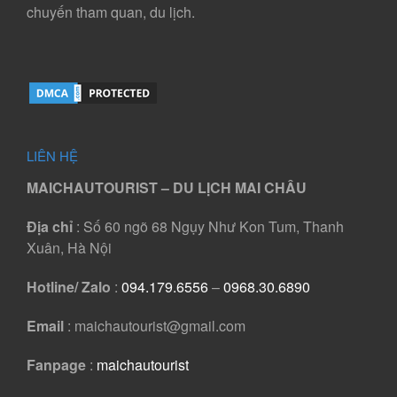
chuyến tham quan, du lịch.
LIÊN HỆ
MAICHAUTOURIST – DU LỊCH MAI CHÂU
Địa chỉ
: Số 60 ngõ 68 Ngụy Như Kon Tum, Thanh
Xuân, Hà Nội
Hotline/ Zalo
:
094.179.6556
–
0968.30.6890
Email
: maichautourist@gmail.com
Fanpage
:
maichautourist