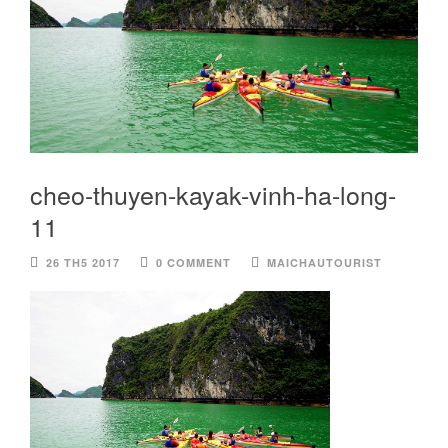
cheo-thuyen-kayak-vinh-ha-long-
11
26 TH5 2017
0 COMMENT
MAICHAUTOURIST