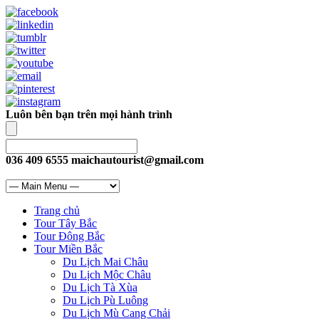
Luôn bên bạn trên mọi hành trình
036 409 6555
maichautourist@gmail.com
Trang chủ
Tour Tây Bắc
Tour Đông Bắc
Tour Miền Bắc
Du Lịch Mai Châu
Du Lịch Mộc Châu
Du Lịch Tà Xùa
Du Lịch Pù Luông
Du Lịch Mù Cang Chải