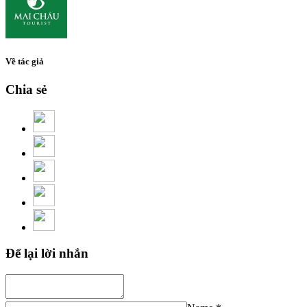
Về tác giả
Chia sẻ
Để lại lời nhắn