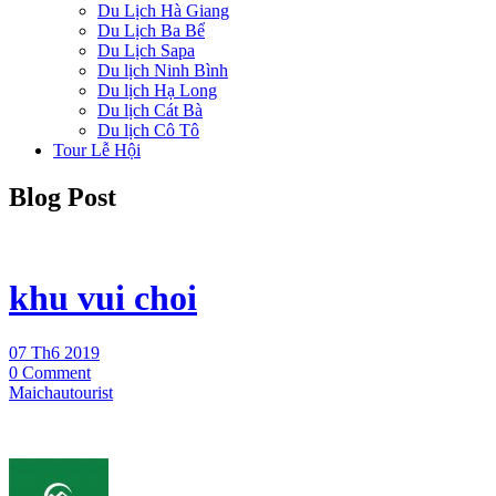
Du Lịch Hà Giang
Du Lịch Ba Bể
Du Lịch Sapa
Du lịch Ninh Bình
Du lịch Hạ Long
Du lịch Cát Bà
Du lịch Cô Tô
Tour Lễ Hội
Blog Post
khu vui choi
07 Th6 2019
0 Comment
Maichautourist