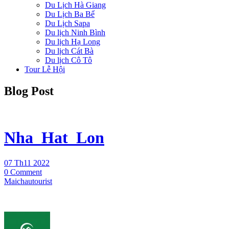
Du Lịch Hà Giang
Du Lịch Ba Bể
Du Lịch Sapa
Du lịch Ninh Bình
Du lịch Hạ Long
Du lịch Cát Bà
Du lịch Cô Tô
Tour Lễ Hội
Blog Post
Nha_Hat_Lon
07 Th11 2022
0 Comment
Maichautourist