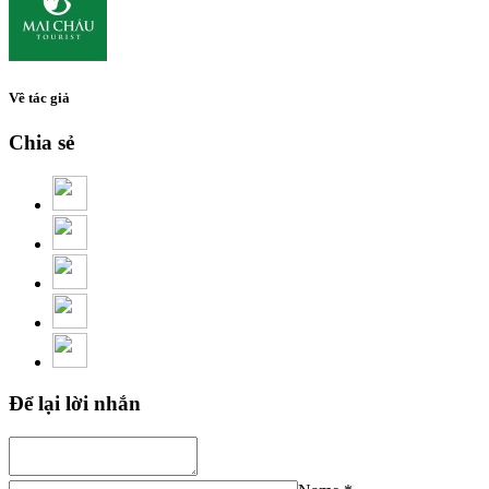
Về tác giả
Chia sẻ
Để lại lời nhắn