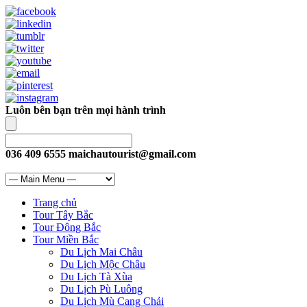
Luôn bên bạn trên mọi hành trình
036 409 6555
maichautourist@gmail.com
Trang chủ
Tour Tây Bắc
Tour Đông Bắc
Tour Miền Bắc
Du Lịch Mai Châu
Du Lịch Mộc Châu
Du Lịch Tà Xùa
Du Lịch Pù Luông
Du Lịch Mù Cang Chải