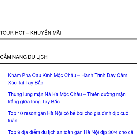
TOUR HOT – KHUYẾN MÃI
CẨM NANG DU LỊCH
Khám Phá Cầu Kính Mộc Châu – Hành Trình Đầy Cảm
Xúc Tại Tây Bắc
Thung lũng mận Nà Ka Mộc Châu – Thiên đường mận
trắng giữa lòng Tây Bắc
Top 10 resort gần Hà Nội có bể bơi cho gia đình dịp cuối
tuần
Top 9 địa điểm du lịch an toàn gần Hà Nội dịp 30/4 cho cả