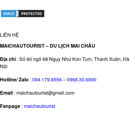
LIÊN HỆ
MAICHAUTOURIST – DU LỊCH MAI CHÂU
Địa chỉ
: Số 60 ngõ 68 Ngụy Như Kon Tum, Thanh Xuân, Hà
Nội
Hotline/ Zalo
:
094.179.6556
–
0968.30.6890
Email
: maichautourist@gmail.com
Fanpage
:
maichautourist