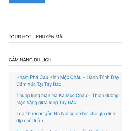
TOUR HOT – KHUYẾN MÃI
CẨM NANG DU LỊCH
Khám Phá Cầu Kính Mộc Châu – Hành Trình Đầy
Cảm Xúc Tại Tây Bắc
Thung lũng mận Nà Ka Mộc Châu – Thiên đường
mận trắng giữa lòng Tây Bắc
Top 10 resort gần Hà Nội có bể bơi cho gia đình
dịp cuối tuần