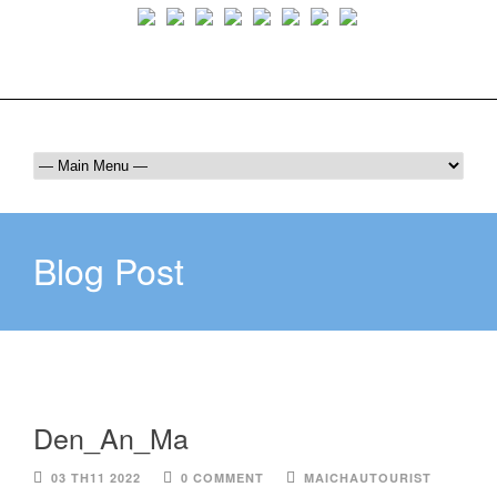
Luôn bên bạn trên mọi hành trình
036 409 6555
maichautourist@gmail.com
Blog Post
Den_An_Ma
03 TH11 2022
0 COMMENT
MAICHAUTOURIST