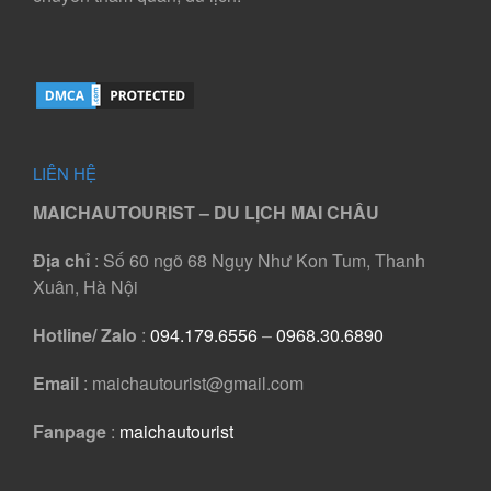
LIÊN HỆ
MAICHAUTOURIST – DU LỊCH MAI CHÂU
Địa chỉ
: Số 60 ngõ 68 Ngụy Như Kon Tum, Thanh
Xuân, Hà Nội
Hotline/ Zalo
:
094.179.6556
–
0968.30.6890
Email
: maichautourist@gmail.com
Fanpage
:
maichautourist