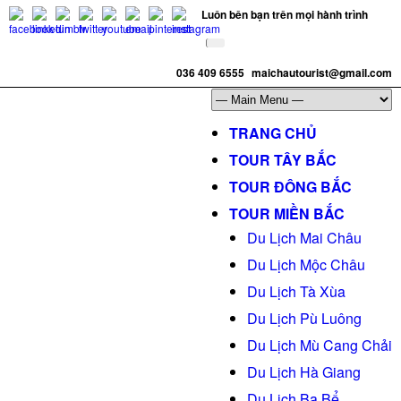
Luôn bên bạn trên mọi hành trình
036 409 6555
maichautourist@gmail.com
TRANG CHỦ
TOUR TÂY BẮC
TOUR ĐÔNG BẮC
TOUR MIỀN BẮC
Du Lịch Mai Châu
Du Lịch Mộc Châu
Du Lịch Tà Xùa
Du Lịch Pù Luông
Du Lịch Mù Cang Chải
Du Lịch Hà Giang
Du Lịch Ba Bể