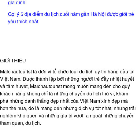
gia đình
Gợi ý 5 địa điểm du lịch cuối năm gần Hà Nội được giới trẻ
yêu thích nhất
GIỚI THIỆU
Maichautourist là đơn vị tổ chức tour du lịch uy tín hàng đầu tại
Việt Nam. Được thành lập bởi những người trẻ đầy nhiệt huyết
và tâm huyết, Maichautourist mong muốn mang đến cho quý
khách hàng không chỉ là những chuyến du lịch thú vị, khám
phá những danh thắng đẹp nhất của Việt Nam xinh đẹp mà
hơn thế nữa, đó là mang đến những dịch vụ tốt nhất, những trải
nghiệm khó quên và những giá trị vượt ra ngoài những chuyến
tham quan, du lịch.