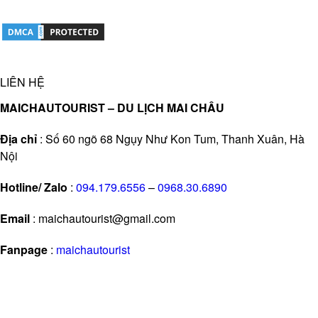
LIÊN HỆ
MAICHAUTOURIST – DU LỊCH MAI CHÂU
Địa chỉ
: Số 60 ngõ 68 Ngụy Như Kon Tum, Thanh Xuân, Hà
Nội
Hotline/ Zalo
:
094.179.6556
–
0968.30.6890
Email
: maichautourist@gmail.com
Fanpage
:
maichautourist