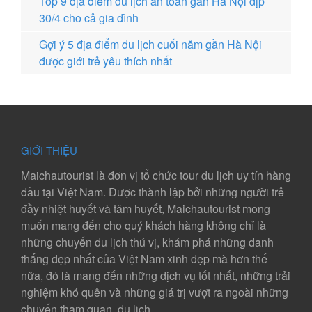
Top 9 địa điểm du lịch an toàn gần Hà Nội dịp
30/4 cho cả gia đình
Gợi ý 5 địa điểm du lịch cuối năm gần Hà Nội
được giới trẻ yêu thích nhất
GIỚI THIỆU
Maichautourist là đơn vị tổ chức tour du lịch uy tín hàng
đầu tại Việt Nam. Được thành lập bởi những người trẻ
đầy nhiệt huyết và tâm huyết, Maichautourist mong
muốn mang đến cho quý khách hàng không chỉ là
những chuyến du lịch thú vị, khám phá những danh
thắng đẹp nhất của Việt Nam xinh đẹp mà hơn thế
nữa, đó là mang đến những dịch vụ tốt nhất, những trải
nghiệm khó quên và những giá trị vượt ra ngoài những
chuyến tham quan, du lịch.