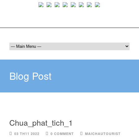
Luôn bên bạn trên mọi hành trình
036 409 6555
maichautourist@gmail.com
Blog Post
Chua_phat_tich_1
03 TH11 2022
0 COMMENT
MAICHAUTOURIST