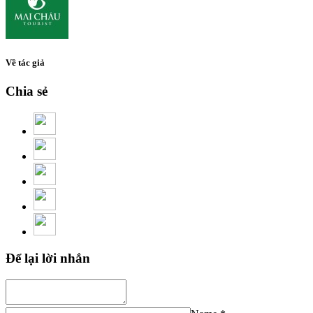
Về tác giả
Chia sẻ
Để lại lời nhắn