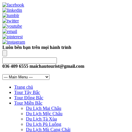
Luôn bên bạn trên mọi hành trình
036 409 6555
maichautourist@gmail.com
Trang chủ
Tour Tây Bắc
Tour Đông Bắc
Tour Miền Bắc
Du Lịch Mai Châu
Du Lịch Mộc Châu
Du Lịch Tà Xùa
Du Lịch Pù Luông
Du Lịch Mù Cang Chải